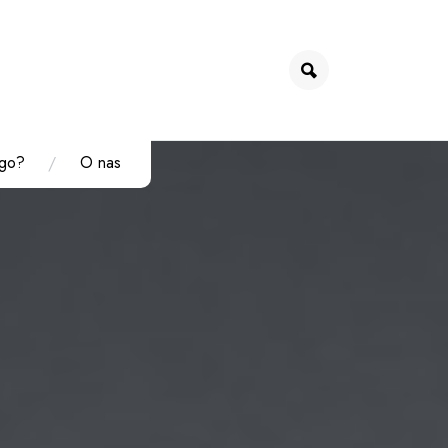
go?
O nas