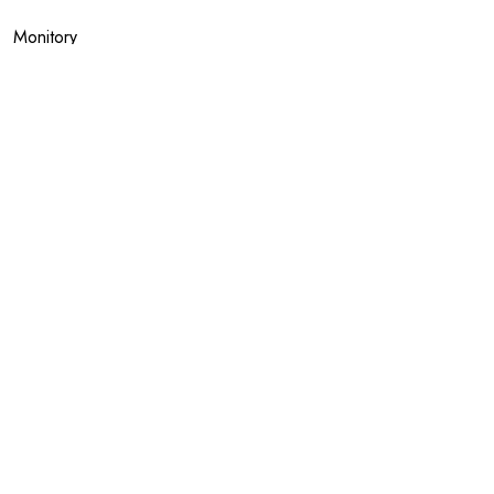
Monitory
MSI
Panasonic
Porady
Pozostały sprzęt
Toshiba Dynabook
Archiwa
styczeń 2021