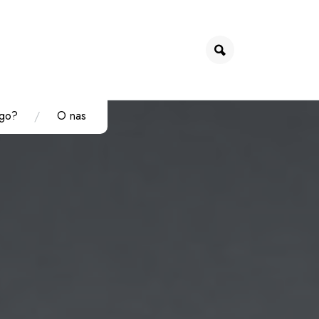
go?
O nas