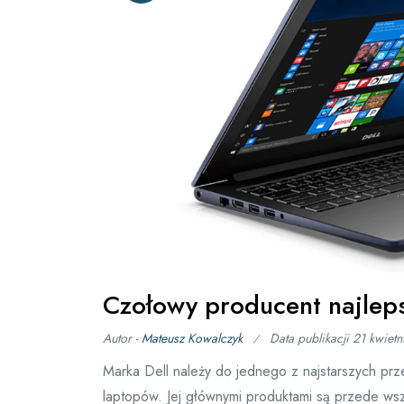
Czołowy producent najlep
Autor -
Mateusz Kowalczyk
Data publikacji
21 kwietn
Marka Dell należy do jednego z najstarszych prze
laptopów. Jej głównymi produktami są przede wsz